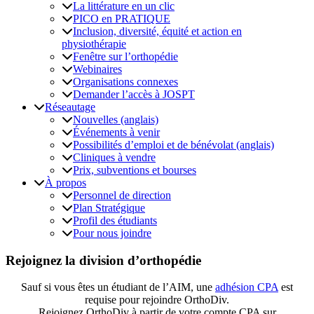
La littérature en un clic
PICO en PRATIQUE
Inclusion, diversité, équité et action en
physiothérapie
Fenêtre sur l’orthopédie
Webinaires
Organisations connexes
Demander l’accès à JOSPT
Réseautage
Nouvelles (anglais)
Événements à venir
Possibilités d’emploi et de bénévolat (anglais)
Cliniques à vendre
Prix, subventions et bourses
À propos
Personnel de direction
Plan Stratégique
Profil des étudiants
Pour nous joindre
Rejoignez la division d’orthopédie
Sauf si vous êtes un étudiant de l’AIM, une
adhésion CPA
est
requise pour rejoindre OrthoDiv.
Rejoignez OrthoDiv à partir de votre compte CPA sur