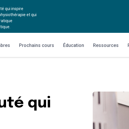
 qui inspire
physiothérapie et qui
ratique
tique.
mbres
Prochains cours
Éducation
Ressources
té qui