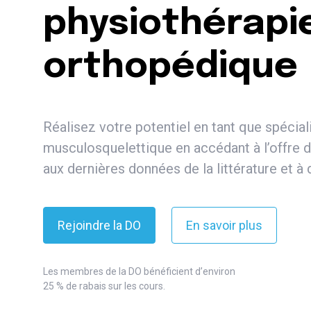
physiothérapi
orthopédique
Réalisez votre potentiel en tant que spécial
musculosquelettique en accédant à l’offre de
aux dernières données de la littérature et à
Rejoindre la DO
En savoir plus
Les membres de la DO bénéficient d’environ
25 % de rabais sur les cours.