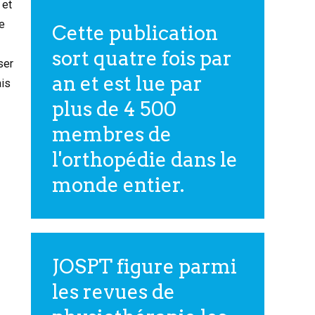
 et
le
Cette publication
sort quatre fois par
ser
an et est lue par
ais
plus de 4 500
membres de
l'orthopédie dans le
monde entier.
JOSPT figure parmi
les revues de