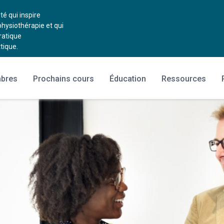
 qui inspire
physiothérapie et qui
ratique
tique.
mbres
Prochains cours
Éducation
Ressources