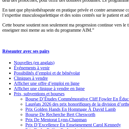
delà des protocoles, pour offrir des données probantes. Le programme m
En tant que physiothérapeute en pratique privée et contre aeraneuse c
l’expertise musculosquelettique et des soins centrés sur le patient et ad
Cette bourse soutient non seulement ma progression continue vers le t
enseigner moi meme au sein du programme AIM.”
Réseauter avec ses pairs
Nouvelles (en anglais)
Événements à venir
Possibilités d’emploi et de bénévolat
Cliniques à vendre
Afficher une offre d’emploi en ligne
Afficher une clinique à vendre en ligne
Prix, subventions et bourses
Bourse D’Études Commémorative Cliff Fowler En Éduca
Lauréats 2026 des prix honorifiques de la division d’ort
Prix Golden Hands En Hommage À David Lamb
Bourse De Recherche Bert Chesworth
Prix De Mentorat Lynn-Chapman
Prix D’Excellence En Enseignement Carol Kennedy