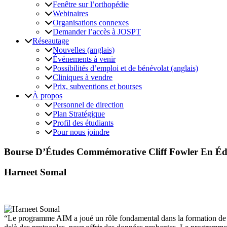
Fenêtre sur l’orthopédie
Webinaires
Organisations connexes
Demander l’accès à JOSPT
Réseautage
Nouvelles (anglais)
Événements à venir
Possibilités d’emploi et de bénévolat (anglais)
Cliniques à vendre
Prix, subventions et bourses
À propos
Personnel de direction
Plan Stratégique
Profil des étudiants
Pour nous joindre
Bourse D’Études Commémorative Cliff Fowler En Éd
Harneet Somal
“Le programme AIM a joué un rôle fondamental dans la formation de la 