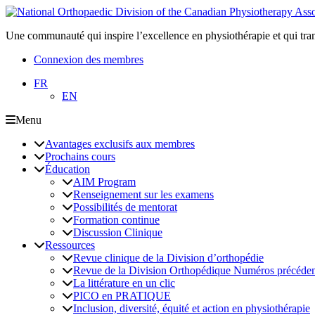
Une communauté qui inspire l’excellence en physiothérapie et qui tra
Connexion des membres
FR
EN
Menu
Avantages exclusifs aux membres
Prochains cours
Éducation
AIM Program
Renseignement sur les examens
Possibilités de mentorat
Formation continue
Discussion Clinique
Ressources
Revue clinique de la Division d’orthopédie
Revue de la Division Orthopédique Numéros précéden
La littérature en un clic
PICO en PRATIQUE
Inclusion, diversité, équité et action en physiothérapie