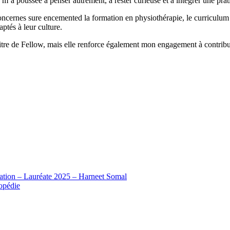
’a poussée à penser autrement, à rester curieuse et à intégrer une prat
oncernes sure encemented la formation en physiothérapie, le curriculum 
aptés à leur culture.
itre de Fellow, mais elle renforce également mon engagement à contribu
tion – Lauréate 2025 – Harneet Somal
hopédie