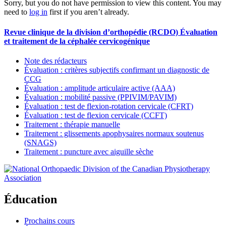
Sorry, but you do not have permission to view this content. You may
need to
log in
first if you aren’t already.
Revue clinique de la division d’orthopédie (RCDO) Évaluation
et traitement de la céphalée cervicogénique
Note des rédacteurs
Évaluation : critères subjectifs confirmant un diagnostic de
CCG
Évaluation : amplitude articulaire active (AAA)
Évaluation : mobilité passive (PPIVIM/PAVIM)
Évaluation : test de flexion-rotation cervicale (CFRT)
Évaluation : test de flexion cervicale (CCFT)
Traitement : thérapie manuelle
Traitement : glissements apophysaires normaux soutenus
(SNAGS)
Traitement : puncture avec aiguille sèche
Éducation
Prochains cours