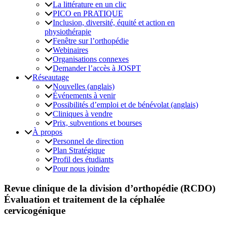
La littérature en un clic
PICO en PRATIQUE
Inclusion, diversité, équité et action en
physiothérapie
Fenêtre sur l’orthopédie
Webinaires
Organisations connexes
Demander l’accès à JOSPT
Réseautage
Nouvelles (anglais)
Événements à venir
Possibilités d’emploi et de bénévolat (anglais)
Cliniques à vendre
Prix, subventions et bourses
À propos
Personnel de direction
Plan Stratégique
Profil des étudiants
Pour nous joindre
Revue clinique de la division d’orthopédie (RCDO)
Évaluation et traitement de la céphalée
cervicogénique