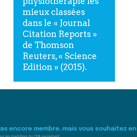
physiothérapie les
mieux classées
dans le « Journal
Citation Reports »
de Thomson
Reuters, « Science
Edition » (2015).
Pas encore membre, mais vous souhaitez en 
our les membres du CPA seulement