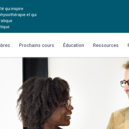
 qui inspire
physiothérapie et qui
ratique
tique.
mbres
Prochains cours
Éducation
Ressources