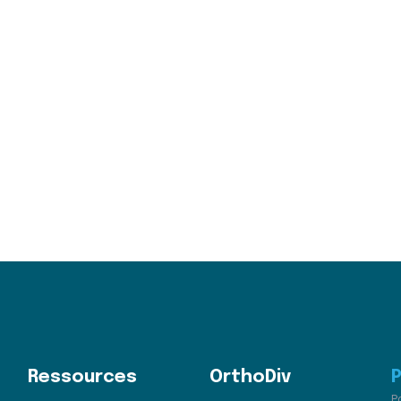
Ressources
OrthoDiv
P